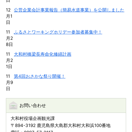
日
12
公営企業会計事業報告（簡易水道事業）を公開しました
月1
日
11
ふるさとワーキングホリデー参加者募集中！
月2
8日
11
大和村橋梁長寿命化修繕計画
月2
1日
11
第4回おさかな祭り開催！
月9
日
お問い合わせ
大和村役場企画観光課
〒894-3192 鹿児島県大島郡大和村大和浜100番地