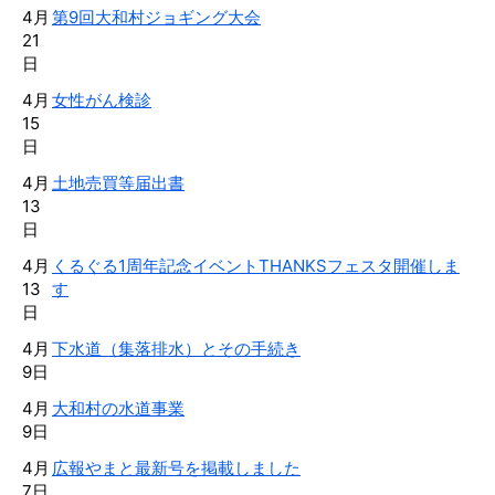
4月
第9回大和村ジョギング大会
21
日
4月
女性がん検診
15
日
4月
土地売買等届出書
13
日
4月
くるぐる1周年記念イベントTHANKSフェスタ開催しま
13
す
日
4月
下水道（集落排水）とその手続き
9日
4月
大和村の水道事業
9日
4月
広報やまと最新号を掲載しました
7日