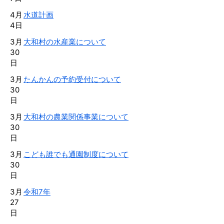
4月
水道計画
4日
3月
大和村の水産業について
30
日
3月
たんかんの予約受付について
30
日
3月
大和村の農業関係事業について
30
日
3月
こども誰でも通園制度について
30
日
3月
令和7年
27
日