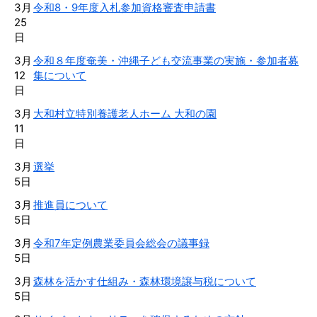
3月
令和8・9年度入札参加資格審査申請書
25
日
3月
令和８年度奄美・沖縄子ども交流事業の実施・参加者募
12
集について
日
3月
大和村立特別養護老人ホーム 大和の園
11
日
3月
選挙
5日
3月
推進員について
5日
3月
令和7年定例農業委員会総会の議事録
5日
3月
森林を活かす仕組み・森林環境譲与税について
5日