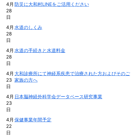
4月
防災に大和村LINEをご活用ください
28
日
4月
水道のしくみ
28
日
4月
水道の手続きと水道料金
28
日
4月
大和診療所にて神経系疾患で治療された方およびそのご
23
家族の方へ
日
4月
日本脳神経外科学会データベース研究事業
23
日
4月
保健事業年間予定
22
日