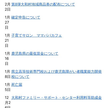
2月
第8弾大和村地域商品券の配布について
2日
1月
確定申告について
27
日
1月
子育てサロン ママパパカフェ
21
日
1月
鹿児島県の最低賃金について
16
日
1月
県立高等技術専門校および鹿児島障がい者職業能力開発
8日
校について
1月
死亡届
5日
12
大和村ファミリー・サポート・センター利用料等助成金
月2
6日