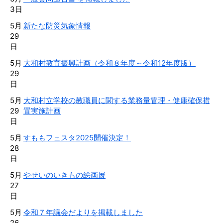
3日
5月
新たな防災気象情報
29
日
5月
大和村教育振興計画（令和８年度～令和12年度版）
29
日
5月
大和村立学校の教職員に関する業務量管理・健康確保措
29
置実施計画
日
5月
すももフェスタ2025開催決定！
28
日
5月
やせいのいきもの絵画展
27
日
5月
令和７年議会だよりを掲載しました
26