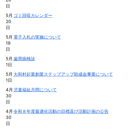
日
5月
ゴミ回収カレンダー
20
日
5月
電子入札の実施について
19
日
5月
歯周病検診
1日
5月
大和村起業創業ステップアップ助成金事業について
1日
4月
児童福祉月間について
30
日
4月
令和８年度最適化活動の目標及び活動計画の公告
30
日