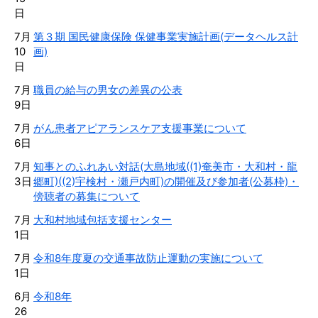
日
7月
第３期 国民健康保険 保健事業実施計画(データヘルス計
10
画)
日
7月
職員の給与の男女の差異の公表
9日
7月
がん患者アピアランスケア支援事業について
6日
7月
知事とのふれあい対話(大島地域((1)奄美市・大和村・龍
3日
郷町)((2)宇検村・瀬戸内町)の開催及び参加者(公募枠)・
傍聴者の募集について
7月
大和村地域包括支援センター
1日
7月
令和8年度夏の交通事故防止運動の実施について
1日
6月
令和8年
26