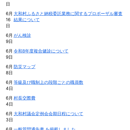
日
6月
大和村ふるさと納税委託業務に関するプロポーザル審査
16
結果について
日
6月
がん検診
9日
6月
令和8年度複合健診について
9日
6月
防災マップ
8日
6月
等級及び職制上の段階ごとの職員数
4日
6月
村長交際費
4日
6月
大和村議会定例会会期日程について
3日
6月
一般質問通告書 を掲載しました