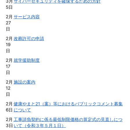
3月
サイバーセキュリティを確保するための方針
5日
2月
サービス内容
27
日
2月
改葬許可の申請
19
日
2月
就学援助制度
17
日
2月
施設の案内
12
日
2月
健康やまと21（案）等におけるパブリックコメント募集
6日
について
2月
工事請負契約に係る最低制限価格の算定式の見直しにつ
3日
いて（令和３年５月１日）