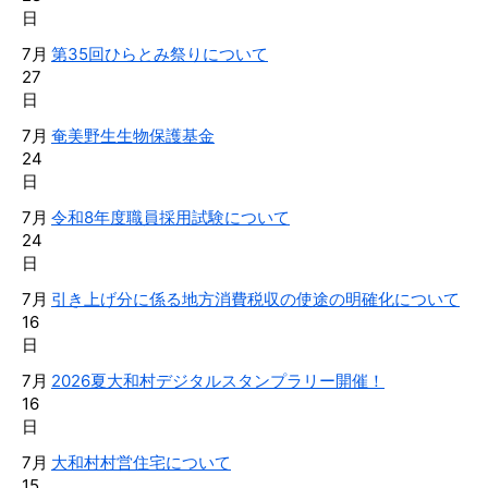
日
7月
第35回ひらとみ祭りについて
27
日
7月
奄美野生生物保護基金
24
日
7月
令和8年度職員採用試験について
24
日
7月
引き上げ分に係る地方消費税収の使途の明確化について
16
日
7月
2026夏大和村デジタルスタンプラリー開催！
16
日
7月
大和村村営住宅について
15