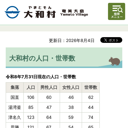
更新日：2026年8月4日
大和村の人口・世帯数
令和8年7月31日現在の人口・世帯数
集落
人口
男性人口
女性人口
世帯数
国直
106
60
46
62
湯湾釜
85
47
38
44
津名久
123
64
59
74
思勝
121
67
54
65