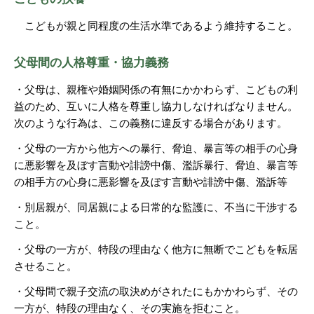
こどもが親と同程度の生活水準であるよう維持すること。
父母間の人格尊重・協力義務
・父母は、親権や婚姻関係の有無にかかわらず、こどもの利
益のため、互いに人格を尊重し協力しなければなりません。
次のような行為は、この義務に違反する場合があります。
・父母の一方から他方への暴行、脅迫、暴言等の相手の心身
に悪影響を及ぼす言動や誹謗中傷、濫訴暴行、脅迫、暴言等
の相手方の心身に悪影響を及ぼす言動や誹謗中傷、濫訴等
・別居親が、同居親による日常的な監護に、不当に干渉する
こと。
・父母の一方が、特段の理由なく他方に無断でこどもを転居
させること。
・父母間で親子交流の取決めがされたにもかかわらず、その
一方が、特段の理由なく、その実施を拒むこと。