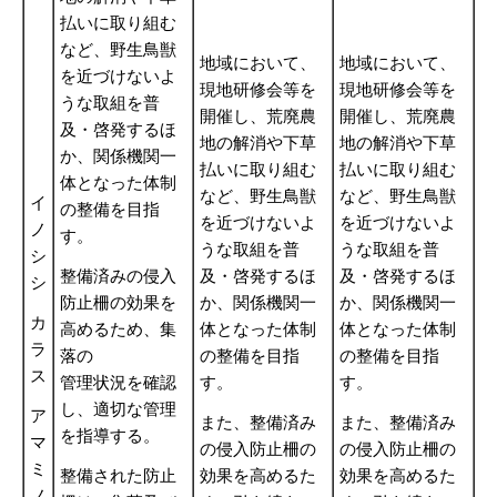
払いに取り組む
など、野生鳥獣
地域において、
地域において、
を近づけないよ
現地研修会等を
現地研修会等を
うな取組を普
開催し、荒廃農
開催し、荒廃農
及・啓発するほ
地の解消や下草
地の解消や下草
か、関係機関一
払いに取り組む
払いに取り組む
体となった体制
など、野生鳥獣
など、野生鳥獣
イ
の整備を目指
を近づけないよ
を近づけないよ
ノ
す。
うな取組を普
うな取組を普
シ
整備済みの侵入
及・啓発するほ
及・啓発するほ
シ
防止柵の効果を
か、関係機関一
か、関係機関一
カ
高めるため、集
体となった体制
体となった体制
ラ
落の
の整備を目指
の整備を目指
ス
管理状況を確認
す。
す。
し、適切な管理
ア
また、整備済み
また、整備済み
を指導する。
マ
の侵入防止柵の
の侵入防止柵の
ミ
整備された防止
効果を高めるた
効果を高めるた
ノ