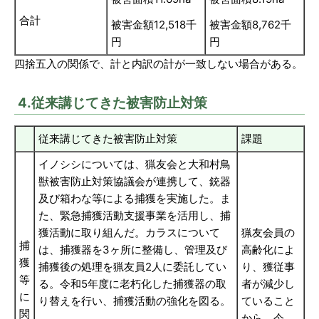
合計
被害金額12,518千
被害金額8,762千
円
円
四捨五入の関係で、計と内訳の計が一致しない場合がある。
4.従来講じてきた被害防止対策
従来講じてきた被害防止対策
課題
イノシシについては、猟友会と大和村鳥
獣被害防止対策協議会が連携して、銃器
及び箱わな等による捕獲を実施した。ま
た、緊急捕獲活動支援事業を活用し、捕
獲活動に取り組んだ。カラスについて
猟友会員の
捕
は、捕獲器を3ヶ所に整備し、管理及び
高齢化によ
獲
捕獲後の処理を猟友員2人に委託してい
り、獲従事
等
る。令和5年度に老朽化した捕獲器の取
者が減少し
に
り替えを行い、捕獲活動の強化を図る。
ていること
関
から、今