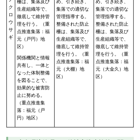
柵は、集落及び
め、引き続き、
め、引き続き、
ク
生産組織等で、
集落での適切な
集落での適切な
ロ
徹底して維持管
管理指導する。
管理指導する。
ウ
理を行う。（重
整備された防止
整備された防止
サ
点推進集落：福
柵は、集落及び
柵は、集落及び
ギ
元（戸円）地
生産組織等で、
生産組織等で、
区）
徹底して維持管
徹底して維持管
理を行う。（重
理を行う。（重
関係機関と情報
点推進集落：福
点推進集落：福
共有し、一体と
元（大棚）地
元（大金久）地
なった体制整備
区）
区）
を図ることで、
効果的な被害防
止に努める。
（重点推進集
落：福元（戸
円）地区）