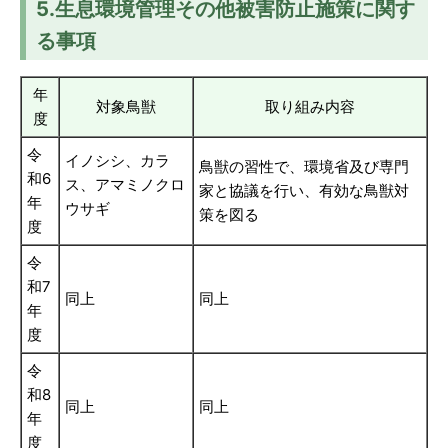
5.生息環境管理その他被害防止施策に関す
る事項
年
対象鳥獣
取り組み内容
度
令
イノシシ、カラ
鳥獣の習性で、環境省及び専門
和6
ス、アマミノクロ
家と協議を行い、有効な鳥獣対
年
ウサギ
策を図る
度
令
和7
同上
同上
年
度
令
和8
同上
同上
年
度