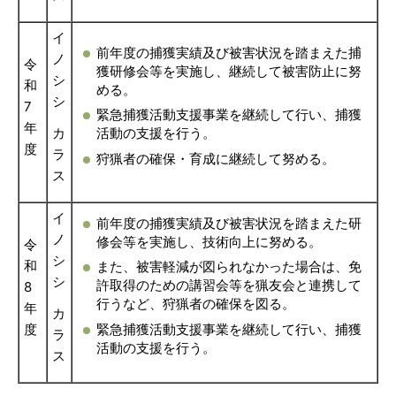
イ
前年度の捕獲実績及び被害状況を踏まえた捕
ノ
令
獲研修会等を実施し、継続して被害防止に努
シ
和
める。
シ
7
緊急捕獲活動支援事業を継続して行い、捕獲
年
カ
活動の支援を行う。
度
ラ
狩猟者の確保・育成に継続して努める。
ス
イ
前年度の捕獲実績及び被害状況を踏まえた研
ノ
修会等を実施し、技術向上に努める。
令
シ
和
また、被害軽減が図られなかった場合は、免
シ
許取得のための講習会等を猟友会と連携して
8
行うなど、狩猟者の確保を図る。
年
カ
度
緊急捕獲活動支援事業を継続して行い、捕獲
ラ
活動の支援を行う。
ス