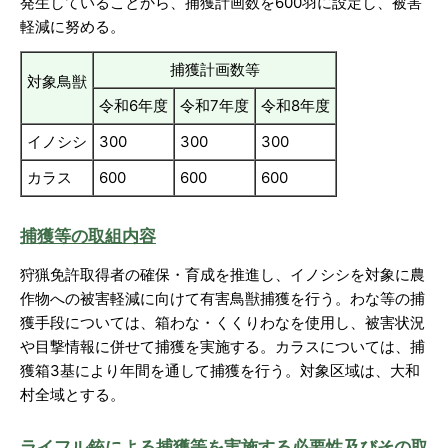
発生していることから、捕獲計画数を600羽に設定し、被害
軽減に努める。
捕獲計画数等
対象鳥獣
令和6年度
令和7年度
令和8年度
イノシシ
300
300
300
カラス
600
600
600
捕獲等の取組内容
狩猟免許取得者の確保・育成を推進し、イノシシを対象に農
作物への被害軽減に向けて有害鳥獣捕獲を行う。わな等の捕
獲手段については、箱わな・くくりわなを使用し、被害状況
や目撃情報に併せて捕獲を実施する。カラスについては、捕
獲箱3基により年間を通して捕獲を行う。対象区域は、大和
村全域とする。
ライフル銃による捕獲等を実施する必要性及びその取