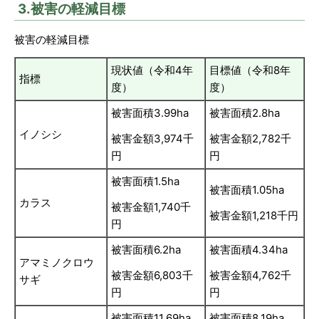
3.被害の軽減目標
被害の軽減目標
現状値（令和4年
目標値（令和8年
指標
度）
度）
被害面積3.99ha
被害面積2.8ha
イノシシ
被害金額3,974千
被害金額2,782千
円
円
被害面積1.5ha
被害面積1.05ha
カラス
被害金額1,740千
被害金額1,218千円
円
被害面積6.2ha
被害面積4.34ha
アマミノクロウ
被害金額6,803千
被害金額4,762千
サギ
円
円
被害面積11.69ha
被害面積8.19ha