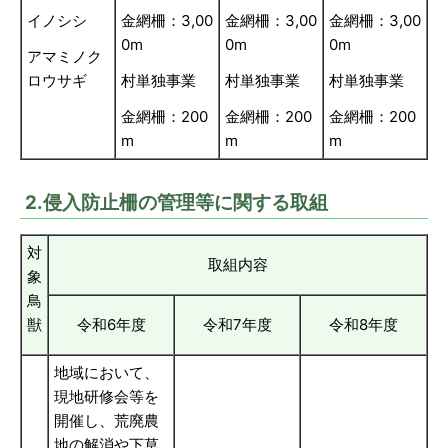
イノシシ
金網柵：3,00
金網柵：3,00
金網柵：3,00
0m
0m
0m
アマミノク
ロウサギ
村単独事業
村単独事業
村単独事業
金網柵：200
金網柵：200
金網柵：200
m
m
m
2.侵入防止柵の管理等に関する取組
対
取組内容
象
鳥
獣
令和6年度
令和7年度
令和8年度
地域において、
現地研修会等を
開催し、荒廃農
地の解消や下草