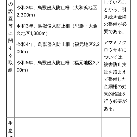
しているこ
の
令和2年、鳥獣侵入防止柵（大和浜地区
とから、引
設
2,300m）
き続き金網
置
の整備が必
等
令和3年、鳥獣侵入防止柵（思勝・大金
要である。
に
久地区1,880m）
関
アマミノク
令和4年、鳥獣侵入防止柵（福元地区2,2
す
ロウサギに
00m）
る
ついては、
取
令和5年、鳥獣侵入防止柵（福元地区3,7
被害防止実
組
00m）
証を踏まえ
て整備した
金網柵の効
果的検証を
行う必要が
ある。
生
息