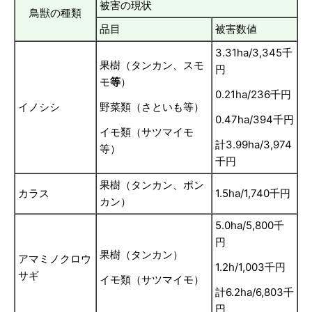
被害の現状
鳥獣の種類
品目
被害数値
3.31ha/3,345千
果樹（タンカン、スモ
円
モ
等
）
0.21ha/236千円
イノシシ
野菜類（さといも等）
0.47ha/394千円
イモ類（サツマイモ
計3.99ha/3,974
等）
千円
果樹（タンカン、ポン
カラス
1.5ha/1,740千円
カン）
5.0ha/5,800千
円
果樹（タンカン）
アマミノクロウ
1.2h/1,003千円
サギ
イモ類（サツマイモ）
計6.2ha/6,803千
円