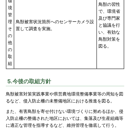
環
鳥獣の習性
境
で、環境省
管
及び専門家
理
鳥獣被害状況箇所へのセンサーカメラ設
と協議を行
そ
置して調査を実施。
い、有効な
の
鳥獣対策を
他
図る。
の
取
組
5.今後の取組方針
鳥獣被害対策実践事業や県営農地環境整備事業等の周知を図
るなど、侵入防止柵の未整備地区における推進を図る。
また、有害鳥獣を寄せ付けない環境づくりに努めるほか、侵
入防止柵の整備された地区においては、集落及び生産組織等
に適正な管理を指導するなど、維持管理を徹底して行う。