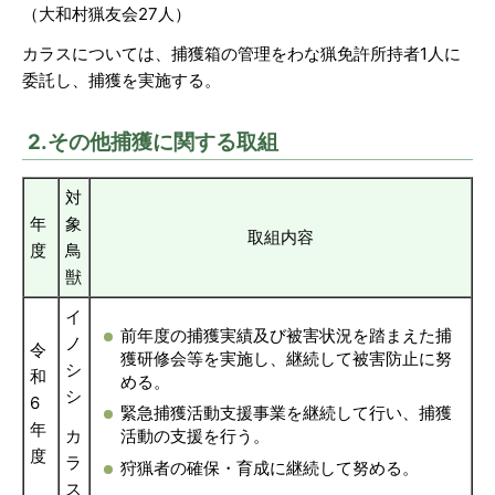
（大和村猟友会27人）
カラスについては、捕獲箱の管理をわな猟免許所持者1人に
委託し、捕獲を実施する。
2.その他捕獲に関する取組
対
年
象
取組内容
度
鳥
獣
イ
前年度の捕獲実績及び被害状況を踏まえた捕
ノ
令
獲研修会等を実施し、継続して被害防止に努
シ
和
める。
シ
6
緊急捕獲活動支援事業を継続して行い、捕獲
年
カ
活動の支援を行う。
度
ラ
狩猟者の確保・育成に継続して努める。
ス