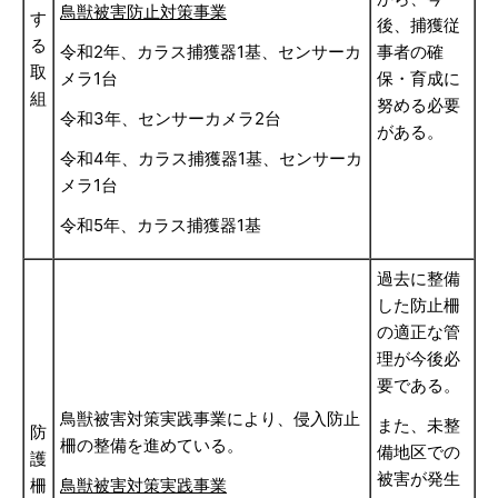
鳥獣被害防止対策事業
す
後、捕獲従
る
令和2年、カラス捕獲器1基、センサーカ
事者の確
取
メラ1台
保・育成に
組
努める必要
令和3年、センサーカメラ2台
がある。
令和4年、カラス捕獲器1基、センサーカ
メラ1台
令和5年、カラス捕獲器1基
過去に整備
した防止柵
の適正な管
理が今後必
要である。
鳥獣被害対策実践事業により、侵入防止
また、未整
防
柵の整備を進めている。
備地区での
護
被害が発生
柵
鳥獣被害対策実践事業