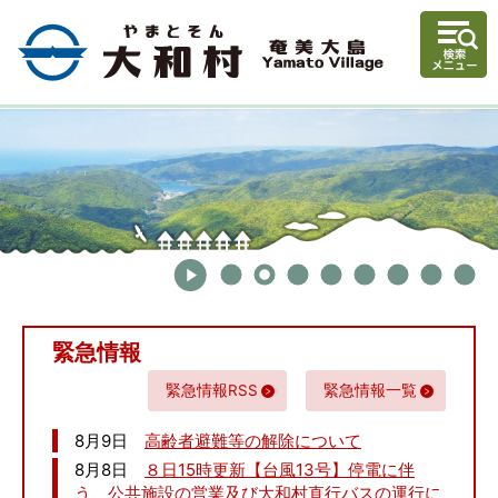
緊急情報
緊急情報RSS
緊急情報一覧
8月9日
高齢者避難等の解除について
8月8日
８日15時更新【台風13号】停電に伴
う、公共施設の営業及び大和村直行バスの運行に