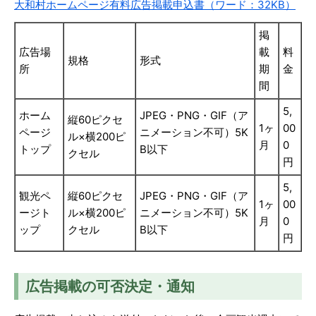
大和村ホームページ有料広告掲載申込書（ワード：32KB）
掲
広告場
載
料
規格
形式
所
期
金
間
5,
ホーム
JPEG・PNG・GIF（ア
縦60ピクセ
1ヶ
00
ページ
ニメーション不可）5K
ル×横200ピ
月
0
トップ
B以下
クセル
円
5,
観光ペ
縦60ピクセ
JPEG・PNG・GIF（ア
1ヶ
00
ージト
ル×横200ピ
ニメーション不可）5K
月
0
ップ
クセル
B以下
円
広告掲載の可否決定・通知