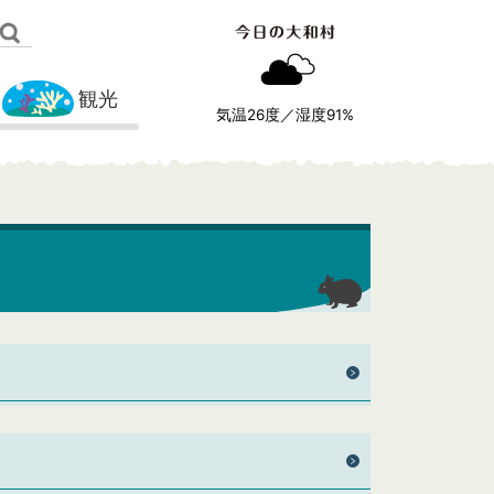
観光
気温
26
度／湿度
91
%