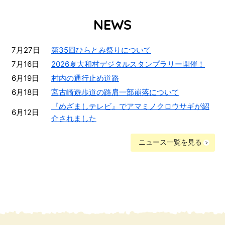
NEWS
7月27日
第35回ひらとみ祭りについて
7月16日
2026夏大和村デジタルスタンプラリー開催！
6月19日
村内の通行止め道路
6月18日
宮古崎遊歩道の路肩一部崩落について
『めざましテレビ』でアマミノクロウサギが紹
6月12日
介されました
ニュース一覧を見る