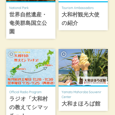
National Park
Tourism Ambassadors
世界自然遺産・
大和村観光大使
奄美群島国立公
の紹介
園
Official Radio Program
Yamato Mahoroba Souvenir
Center
ラジオ「大和村
大和まほろば館
の教えてシマッ