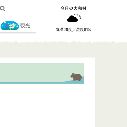
観光
気温
26
度／湿度
91
%