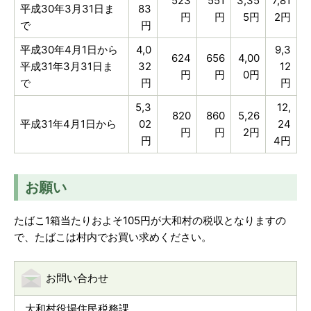
523
551
3,35
7,81
平成30年3月31日ま
83
円
円
5円
2円
で
円
平成30年4月1日から
4,0
9,3
624
656
4,00
平成31年3月31日ま
32
12
円
円
0円
で
円
円
5,3
12,
820
860
5,26
平成31年4月1日から
02
24
円
円
2円
円
4円
お願い
たばこ1箱当たりおよそ105円が大和村の税収となりますの
で、たばこは村内でお買い求めください。
お問い合わせ
大和村役場住民税務課