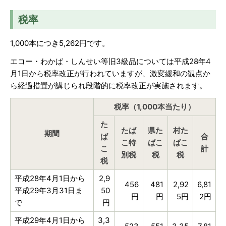
税率
1,000本につき5,262円です。
エコー・わかば・しんせい等旧3級品については平成28年4
月1日から税率改正が行われていますが、激変緩和の観点か
ら経過措置が講じられ段階的に税率改正が実施されます。
税率（1,000本当たり）
た
たば
県た
村た
期間
ば
合
こ特
ばこ
ばこ
こ
計
別税
税
税
税
平成28年4月1日から
2,9
456
481
2,92
6,81
平成29年3月31日ま
50
円
円
5円
2円
で
円
平成29年4月1日から
3,3