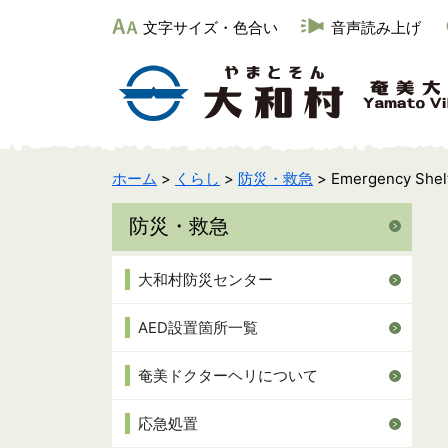
文字サイズ・色合い
音声読み上げ
ホーム
>
くらし
>
防災・救急
> Emergency Shel
防災・救急
大和村防災センター
AED設置箇所一覧
奄美ドクターヘリについて
応急処置