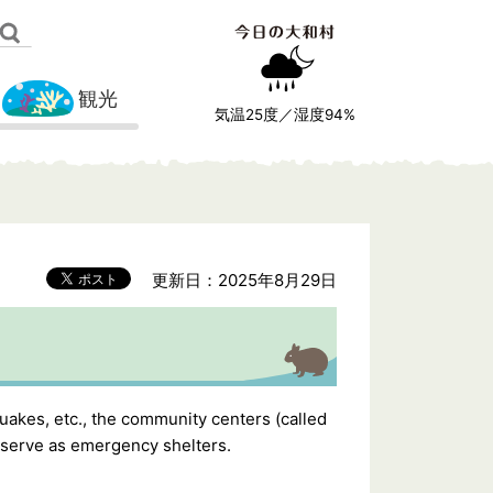
観光
気温
25
度／湿度
94
%
更新日：2025年8月29日
quakes, etc., the community centers (called
 serve as emergency shelters.