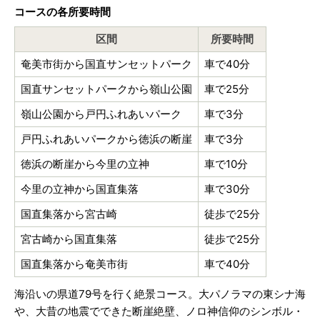
コースの各所要時間
区間
所要時間
奄美市街から国直サンセットパーク
車で40分
国直サンセットパークから嶺山公園
車で25分
嶺山公園から戸円ふれあいパーク
車で3分
戸円ふれあいパークから徳浜の断崖
車で3分
徳浜の断崖から今里の立神
車で10分
今里の立神から国直集落
車で30分
国直集落から宮古崎
徒歩で25分
宮古崎から国直集落
徒歩で25分
国直集落から奄美市街
車で40分
海沿いの県道79号を行く絶景コース。大パノラマの東シナ海
や、大昔の地震でできた断崖絶壁、ノロ神信仰のシンボル・