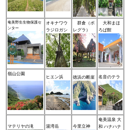
奄美野生生物保護セ
オキナワウ
群倉（ボ
大和まほ
ンター
ラジロガシ
レグラ）
ろば館
嶺山公園
ヒエン浜
名音のテラ
徳浜の断崖
奄美温泉 大
マテリヤの滝
湯湾岳
今里立神
和 ハナハナ