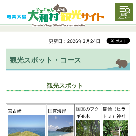
更新日：2026年3月24日
観光スポット・コース
観光スポット
国直のフク
開饒（ヒラ
宮古崎
国直海岸
ギ並木
トミ）神社