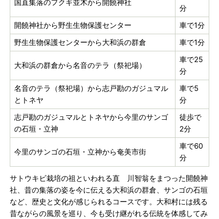
国直集落のフクギ並木から開饒神社
分
開饒神社から野生生物保護センター
車で1分
野生生物保護センターから大和浜の群倉
車で1分
車で25
大和浜の群倉から名音のテラ（祭祀場）
分
名音のテラ（祭祀場）から志戸勘のガジュマル
車で5
とトネヤ
分
志戸勘のガジュマルとトネヤから今里のサンゴ
徒歩で
の石垣・立神
2分
車で60
今里のサンゴの石垣・立神から奄美市街
分
サトウキビ栽培の祖といわれる直 川智翁をまつった開饒神
社、昔の集落の姿を今に伝える大和浜の群倉、サンゴの石垣
など、歴史と文化が感じられるコースです。大和村には残る
昔ながらの風景を巡り、今も受け継がれる伝統を体感してみ