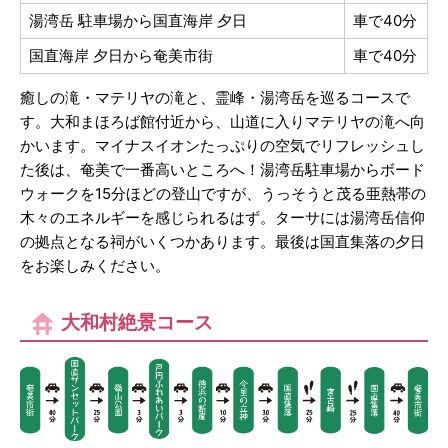
湯湾岳 駐車場から国直海岸 夕日
車で40分
国直海岸 夕日から奄美市街
車で40分
癒しの滝・マテリヤの滝と、霊峰・湯湾岳を巡るコースで
す。大和まほろば館付近から、山道に入りマテリヤの滝へ向
かいます。マイナスイオンたっぷりの空気でリフレッシュし
た後は、奄美で一番高いところへ！湯湾岳駐車場からボード
ウォークを15分ほどの登山ですが、うっそうと茂る亜熱帯の
木々のエネルギーを感じられるはず。ターサには湯湾岳信仰
の拠点となる祠がいくつかあります。最後は国直集落の夕日
をお楽しみください。
大和村絶景コース