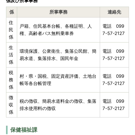
係及び所掌事務
係
所掌事務
連絡先
住
戸籍、住民基本台帳、各種証明、人
電話 099
民
権、高齢者バス無料乗車券
7-57-2127
係
生
環境保護、公衆衛生、集落公民館、簡
電話 099
活
易水道、集落排水、国民年金
7-57-2127
係
税
村・県・国税、固定資産評価、土地台
電話 099
務
帳等各台帳管理
7-57-2127
係
徴
税の徴収、簡易水道料金の徴収、集落
電話 099
収
排水使用料の徴収
7-57-2127
係
保健福祉課