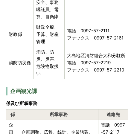
安全、事務
嘱託員、電
算、自衛隊
財政全般、
電話 0997-57-2111
財政係
予算、財産
ファックス 0997-57-2161
管理
消防、防
大島地区消防組合大和分駐所
災、災害、
消防防災係
電話 0997-57-2219
危険物取扱
ファックス 0997-57-2210
い
企画観光課
係及び所掌事務
係
所掌事務
連絡先
企
電話 0997
画
企画調整、広報、統計、企業誘致、
-57-2117