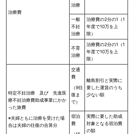
治療
治療費
一般
治療費の2分の1（1
不妊
年度で10万を上
治療
限）
治療費の2分の1（1
不育
年度で10万を上
治療
限）
交通
費
離島割引と実際に
（9往
要した運賃のうち
特定不妊治療 及び 先進医
復ま
少ない額
療不妊治療費助成事業にかか
で）
った旅費
宿泊
実際に要した助成
※夫婦ともに治療を受けた場
費
対象となる宿泊費
合は夫婦の往復の合算分
の額