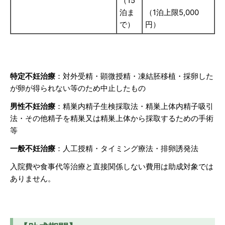
（15
泊ま
（1泊上限5,000
で）
円）
特定不妊治療
：対外受精・顕微授精・凍結胚移植・採卵した
が卵が得られない等のため中止したもの
男性不妊治療
：精巣内精子生検採取法・精巣上体内精子吸引
法・その他精子を精巣又は精巣上体から採取するための手術
等
一般不妊治療
：人工授精・タイミング療法・排卵誘発法
入院費や食事代等治療と直接関係しない費用は助成対象では
ありません。