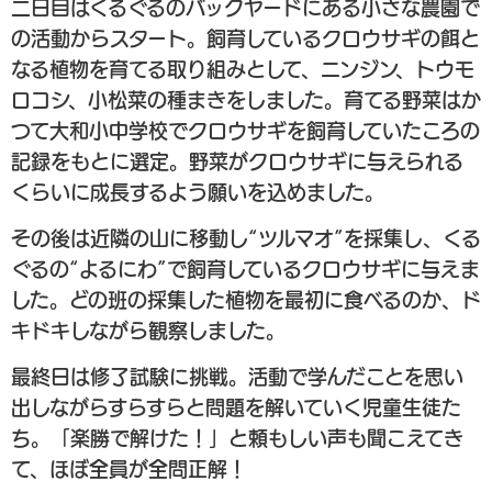
二日目はくるぐるのバックヤードにある小さな農園で
の活動からスタート。飼育しているクロウサギの餌と
なる植物を育てる取り組みとして、ニンジン、トウモ
ロコシ、小松菜の種まきをしました。育てる野菜はか
つて大和小中学校でクロウサギを飼育していたころの
記録をもとに選定。野菜がクロウサギに与えられる
くらいに成長するよう願いを込めました。
その後は近隣の山に移動し“ツルマオ”を採集し、くる
ぐるの“よるにわ”で飼育しているクロウサギに与えま
した。どの班の採集した植物を最初に食べるのか、ド
キドキしながら観察しました。
最終日は修了試験に挑戦。活動で学んだことを思い
出しながらすらすらと問題を解いていく児童生徒た
ち。「楽勝で解けた！」と頼もしい声も聞こえてき
て、ほぼ全員が全問正解！