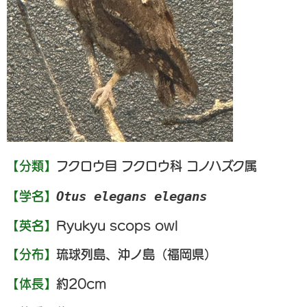
【分類】
フクロウ目 フクロウ科 コノハズク属
Otus elegans elegans
【学名】
【英名】
Ryukyu scops owl
【分布】
琉球列島、沖ノ島（福岡県）
【体長】
約20cm