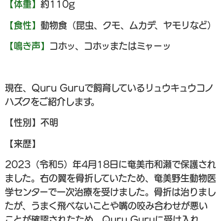
【体重】
約110g
【食性】
動物食（昆虫、クモ、ムカデ、ヤモリなど）
【鳴き声】
コホッ、コホッまたはミャーッ
現在、Quru Guruで飼育しているリュウキュウコノ
ハズクをご紹介します。
【性別】不明
【来歴】
2023（令和5）年4月18日に奄美市和瀬で保護され
ました。右の翼を骨折していたため、奄美野生動物医
学センターで一次治療を受けました。骨折は治りまし
たが、うまく飛べないことや嘴の咬み合わせが悪い
ことが確認されたため、Quru Guruに受け入れ、