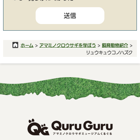
ホーム
>
アマミノクロウサギを学ぼう
>
飼育動物紹介
>
リュウキュウコノハズク