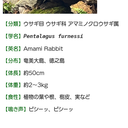
【分類】
ウサギ目 ウサギ科 アマミノクロウサギ属
Pentalagus furnessi
【学名】
【英名】
Amami Rabbit
【分布】
奄美大島、徳之島
【体長】
約50cm
【体重】
約2～3kg
【食性】
植物の葉や根、樹皮、実など
【鳴き声】
ピシーッ、ピシーッ