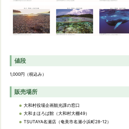
値段
1,000円（税込み）
販売場所
大和村役場企画観光課の窓口
大和まほろば館（大和村大棚49）
TSUTAYA名瀬店（奄美市名瀬小浜町28-12）