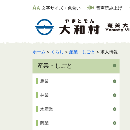
文字サイズ・色合い
音声読み上げ
ホーム
>
くらし
>
産業・しごと
> 求人情報
産業・しごと
農業
林業
水産業
商業