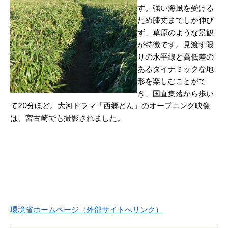
す。強い海風を受ける
ため膝丈までしか伸び
ず、草原のような景観
が特徴です。見渡す限
りの水平線と高低差の
あるダイナミックな地
形を楽しむことがで
き、国直集落から歩い
て20分ほど。大河ドラマ「西郷どん」のオープニング映像
は、宮古崎でも撮影されました。
環境省ホームページ（外部サイトへリンク）