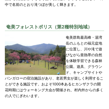
中で名前のとおり滝つぼが美しく輝きます。
奄美フォレストポリス（第2種特別地域）
奄美群島最高峰・湯湾
岳のふもとの福元盆地
に位置し、川や滝で遊
びながら亜熱帯の自然
を体験学習できる森林
公園。遊具、グラウン
ド、キャンプサイトや
バンガローの宿泊施設があり、老若男女が楽しく利用するこ
とができる施設です。およそ1000本あるヒカンザクラの開
花時期にはウォーキング大会が開催され、村内外からの多く
の人でにぎわいます。