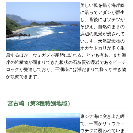
美しい弧を描く海岸線
に沿ってアダンが群生
し、背後にはソテツが
そびえ、自然のままの
浜辺の風景が残されて
います。天然記念物の
オカヤドカリが多く生
息するほか、ウミガメが産卵に訪れることでも有名。また海
岸の堆積物が固まりできた板状の石灰質砂礫岩であるビーチ
ロックが発達しており、干潮時には潮だまりで様々な生き物
が観察できます。
宮古崎（第3種特別地域）
東シナ海に突き出た岬
で、一面がリュウキュ
ウチクに覆われていま