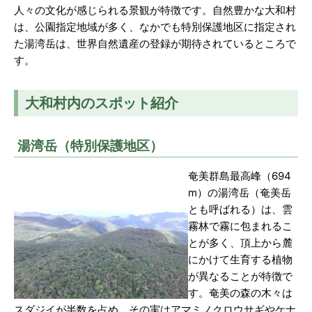
人々の文化が感じられる景観が特徴です。自然豊かな大和村
は、公園指定地域が多く、なかでも特別保護地区に指定され
た湯湾岳は、世界自然遺産の登録が期待されているところで
す。
大和村内のスポット紹介
湯湾岳（特別保護地区）
奄美群島最高峰（694
m）の湯湾岳（奄美岳
とも呼ばれる）は、雲
霧林で霧に包まれるこ
とが多く、頂上から麓
にかけて生育する植物
が異なることが特徴で
す。奄美の森の木々は
スダジイが半数を占め、その実はアマミノクロウサギやケナ