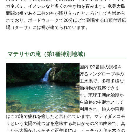
ガネズミ、イノシシなど多くの生き物を育みます。奄美大島
開闢の祖である二柱の神が降り立ったところとしても崇めら
れており、ボードウォークで20分ほどで到着する山頂付近広
場（ターサ）には祠が建てられています。
マテリヤの滝（第1種特別地域）
国内で2番目の規模を
誇るマングローブ林の
主水系で、多種多様な
動植物が観察できま
す。琉球王朝統治期か
ら旅路の中継地として
利用され、旅人や飛脚
はこの滝で疲れを癒したと言われています。マティダヌコモ
リという太陽の滝つぼを意味する島口がその名の由来で、真
上から太陽がふりそそぐ正午頃には、うっそうと茂る木々の