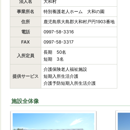
法人名
大和村
事業所名
特別養護老人ホーム 大和の園
住所
鹿児島県大島郡大和村戸円1903番地
電話
0997-58-3316
FAX
0997-58-3317
長期 50名
入所定員
短期 3名
介護保険老人福祉施設
提供サービス
短期入所生活介護
介護予防短期入所生活介護
施設全体像