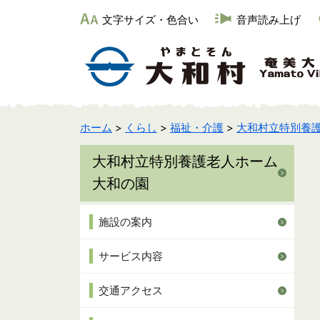
文字サイズ・色合い
音声読み上げ
ホーム
>
くらし
>
福祉・介護
>
大和村立特別養護
大和村立特別養護老人ホーム
大和の園
施設の案内
サービス内容
交通アクセス