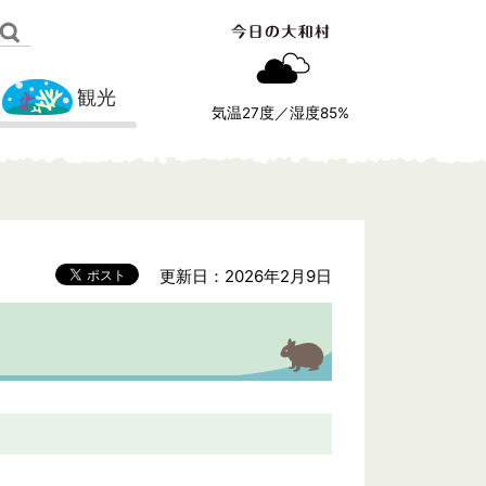
観光
気温
27
度／湿度
85
%
更新日：2026年2月9日