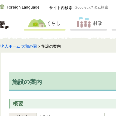
Foreign Language
サイト内検索
くらし
村政
老人ホーム 大和の園
> 施設の案内
施設の案内
概要