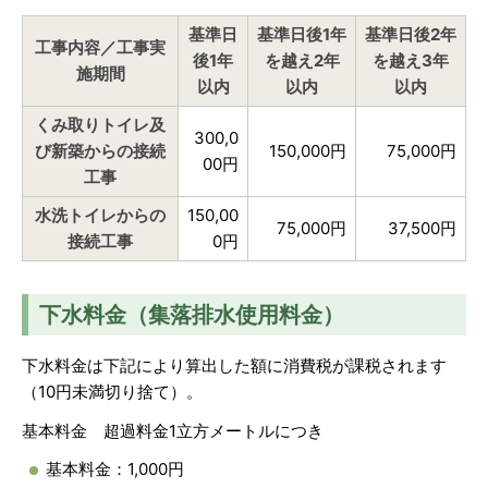
基準日
基準日後1年
基準日後2年
工事内容／工事実
後1年
を越え2年
を越え3年
施期間
以内
以内
以内
くみ取りトイレ及
300,0
び新築からの接続
150,000円
75,000円
00円
工事
水洗トイレからの
150,00
75,000円
37,500円
接続工事
0円
下水料金（集落排水使用料金）
下水料金は下記により算出した額に消費税が課税されます
（10円未満切り捨て）。
基本料金 超過料金1立方メートルにつき
基本料金：1,000円