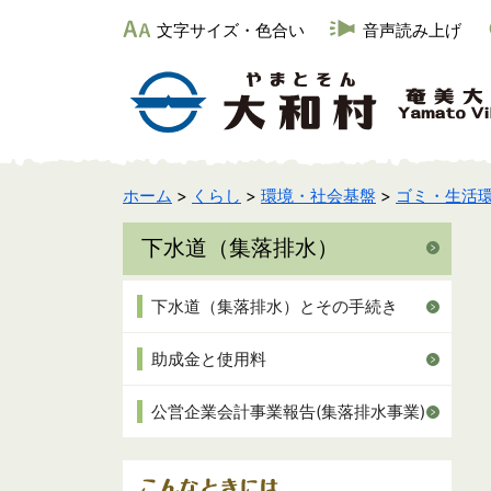
文字サイズ・色合い
音声読み上げ
ホーム
>
くらし
>
環境・社会基盤
>
ゴミ・生活
下水道（集落排水）
下水道（集落排水）とその手続き
助成金と使用料
公営企業会計事業報告(集落排水事業)