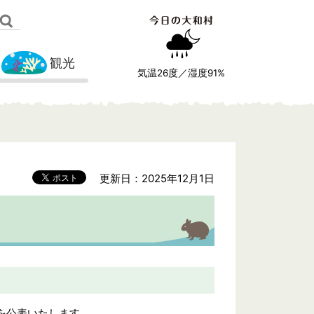
観光
気温
26
度／湿度
91
%
更新日：2025年12月1日
を公表いたします。