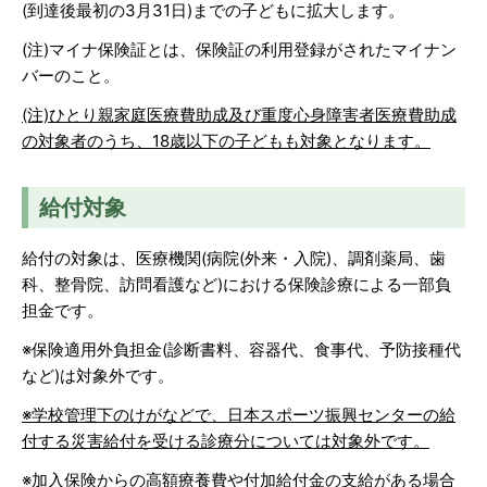
(到達後最初の3月31日)までの子どもに拡大します。
(注)マイナ保険証とは、保険証の利用登録がされたマイナン
バーのこと。
(注)ひとり親家庭医療費助成及び重度心身障害者医療費助成
の対象者のうち、18歳以下の子どもも対象となります。
給付対象
給付の対象は、医療機関(病院(外来・入院)、調剤薬局、歯
科、整骨院、訪問看護など)における保険診療による一部負
担金です。
※保険適用外負担金(診断書料、容器代、食事代、予防接種代
など)は対象外です。
※学校管理下のけがなどで、日本スポーツ振興センターの給
付する災害給付を受ける診療分については対象外です。
※加入保険からの高額療養費や付加給付金の支給がある場合