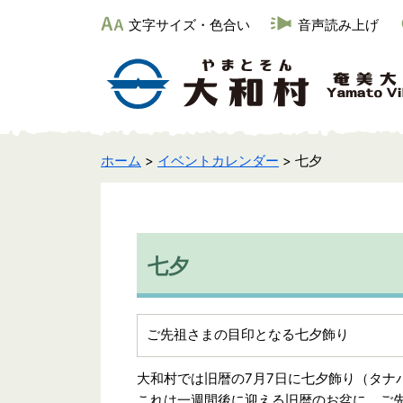
文字サイズ・色合い
音声読み上げ
ホーム
>
イベントカレンダー
> 七夕
七夕
ご先祖さまの目印となる七夕飾り
大和村では旧暦の7月7日に七夕飾り（タナ
これは一週間後に迎える旧暦のお盆に、ご