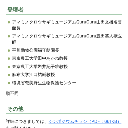
登壇者
アマミノクロウサギミュージアムQuruGuru山田文雄名誉
館⻑
アマミノクロウサギミュージアムQuruGuru豊田英人獣医
師
平川動物公園福守朗園⻑
東京農工大学田中あかね教授
東京農工大学岩井紀子准教授
麻布大学江口祐輔教授
環境省奄美野生生物保護センター
順不同
その他
詳細につきましては、
シンポジウムチラシ（PDF：661KB）