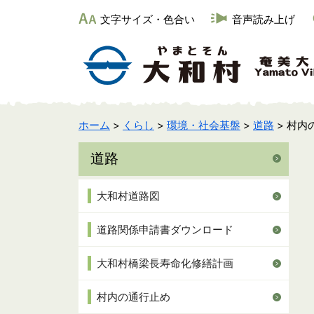
文字サイズ・色合い
音声読み上げ
ホーム
>
くらし
>
環境・社会基盤
>
道路
> 村内
道路
大和村道路図
道路関係申請書ダウンロード
大和村橋梁長寿命化修繕計画
村内の通行止め