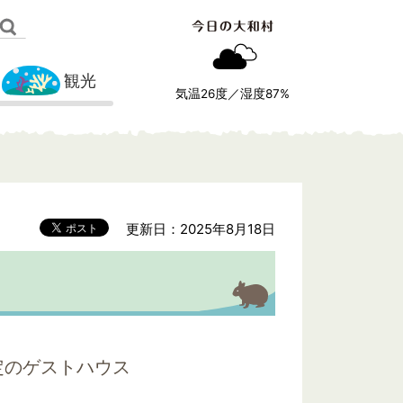
観光
気温
26
度／湿度
87
%
更新日：2025年8月18日
定のゲストハウス