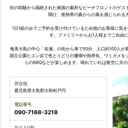
街の喧騒から隔絶された南国の素朴なビーチフロントのゲス
聞け、亜熱帯の森からの風を感じられる
1日1組のみでご予約を受け付けているため他のお客様に気
す。ファミリーからお1人様までご自由
奄美大島の中心「名瀬」の街から車で50分、人口約100人
国立公園ヒエン浜で色とりどりの珊瑚や熱帯魚、ウミガメを
らのBBQなどが楽しめます。晴れていれば夜空に天
所在地
鹿児島県大島郡大和村戸円
電話番号
090-7168-3218
サイトURL