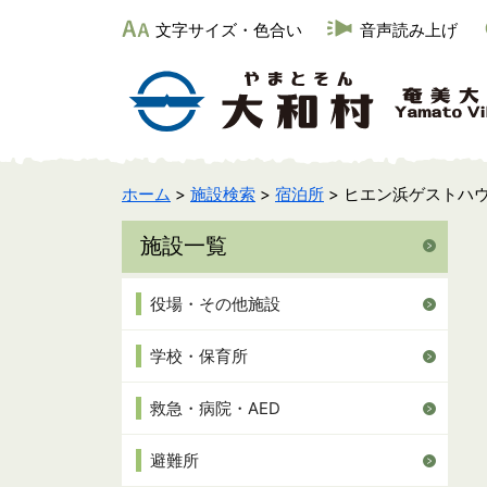
文字サイズ・色合い
音声読み上げ
ホーム
>
施設検索
>
宿泊所
> ヒエン浜ゲストハ
施設一覧
役場・その他施設
学校・保育所
救急・病院・AED
避難所