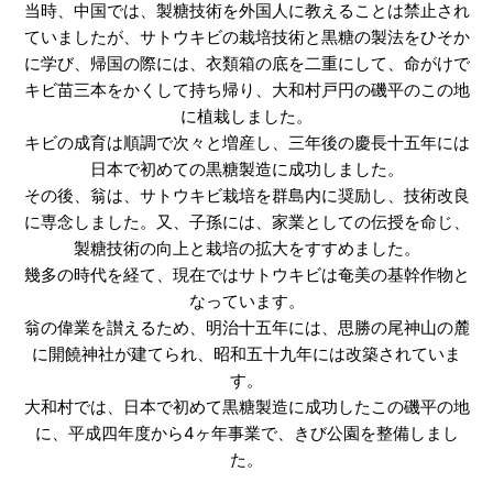
当時、中国では、製糖技術を外国人に教えることは禁止され
ていましたが、サトウキビの栽培技術と黒糖の製法をひそか
に学び、帰国の際には、衣類箱の底を二重にして、命がけで
キビ苗三本をかくして持ち帰り、大和村戸円の磯平のこの地
に植栽しました。
キビの成育は順調で次々と増産し、三年後の慶長十五年には
日本で初めての黒糖製造に成功しました。
その後、翁は、サトウキビ栽培を群島内に奨励し、技術改良
に専念しました。又、子孫には、家業としての伝授を命じ、
製糖技術の向上と栽培の拡大をすすめました。
幾多の時代を経て、現在ではサトウキビは奄美の基幹作物と
なっています。
翁の偉業を讃えるため、明治十五年には、思勝の尾神山の麓
に開饒神社が建てられ、昭和五十九年には改築されていま
す。
大和村では、日本で初めて黒糖製造に成功したこの磯平の地
に、平成四年度から4ヶ年事業で、きび公園を整備しまし
た。