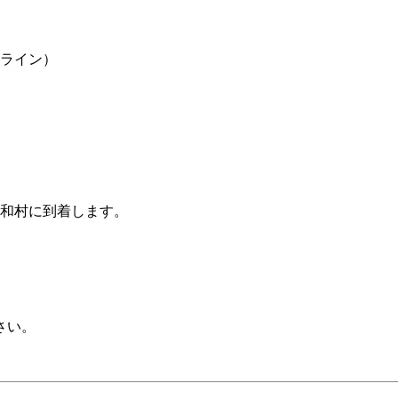
スライン）
大和村に到着します。
さい。