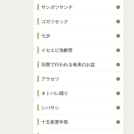
サンガツサンチ
ゴガツセック
七夕
イセエビ漁解禁
旧暦で行われる奄美のお盆
アラセツ
キトバレ踊り
シバサシ
十五夜豊年祭