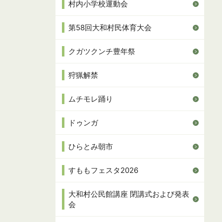
村内小学校運動会
第58回大和村民体育大会
クガツクンチ豊年祭
狩猟解禁
ムチモレ踊り
ドゥンガ
ひらとみ朝市
すももフェスタ2026
大和村公民館講座 閉講式および発表
会