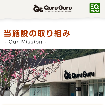
QuruGuru アマミノクロ
ウサギミュージアムくるぐ
る
当施設の取り組み
- Our Mission -