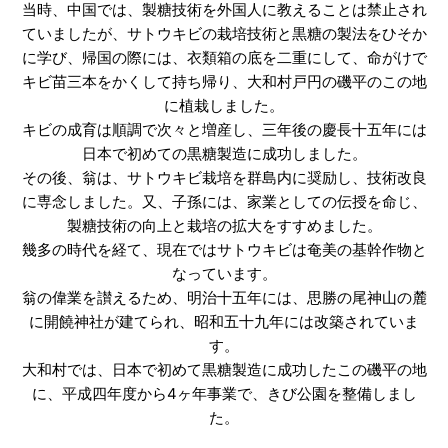
当時、中国では、製糖技術を外国人に教えることは禁止され
ていましたが、サトウキビの栽培技術と黒糖の製法をひそか
に学び、帰国の際には、衣類箱の底を二重にして、命がけで
キビ苗三本をかくして持ち帰り、大和村戸円の磯平のこの地
に植栽しました。
キビの成育は順調で次々と増産し、三年後の慶長十五年には
日本で初めての黒糖製造に成功しました。
その後、翁は、サトウキビ栽培を群島内に奨励し、技術改良
に専念しました。又、子孫には、家業としての伝授を命じ、
製糖技術の向上と栽培の拡大をすすめました。
幾多の時代を経て、現在ではサトウキビは奄美の基幹作物と
なっています。
翁の偉業を讃えるため、明治十五年には、思勝の尾神山の麓
に開饒神社が建てられ、昭和五十九年には改築されていま
す。
大和村では、日本で初めて黒糖製造に成功したこの磯平の地
に、平成四年度から4ヶ年事業で、きび公園を整備しまし
た。