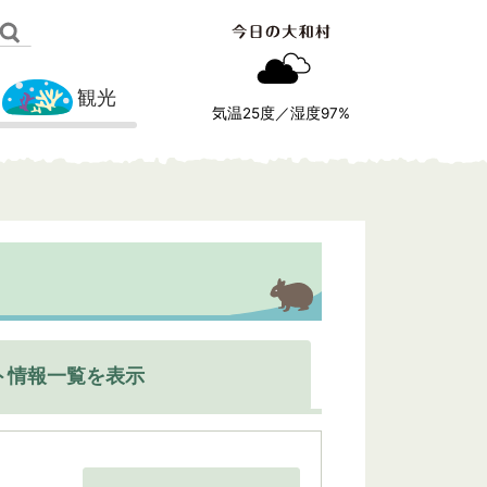
観光
気温
25
度／湿度
97
%
ト情報一覧を表示