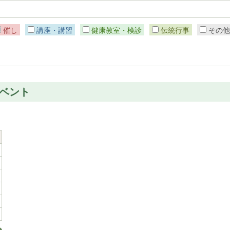
催し
講座・講習
健康教室・検診
伝統行事
その
イベント