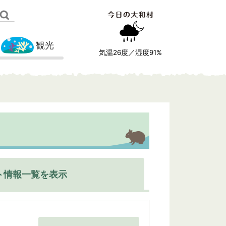
観光
気温
26
度／湿度
91
%
ト情報一覧を表示