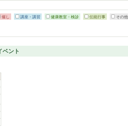
催し
講座・講習
健康教室・検診
伝統行事
その
イベント