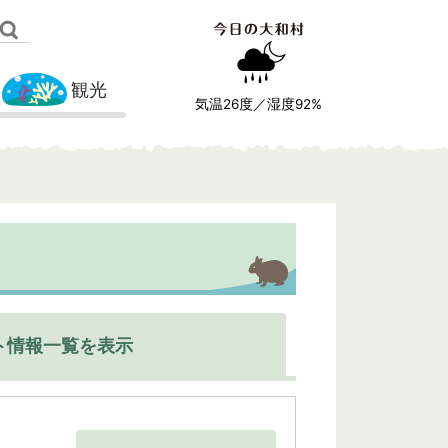
観光
気温
26
度／湿度
92
%
ト情報一覧を表示