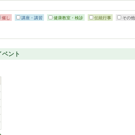
催し
講座・講習
健康教室・検診
伝統行事
その
イベント