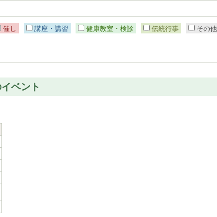
催し
講座・講習
健康教室・検診
伝統行事
その
のイベント