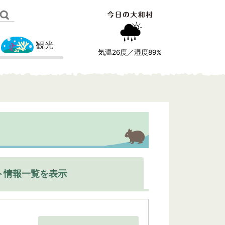
観光
気温
26
度／湿度
89
%
ト情報一覧を表示