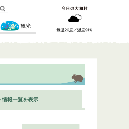
観光
気温
26
度／湿度
91
%
ト情報一覧を表示