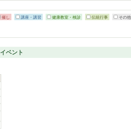
催し
講座・講習
健康教室・検診
伝統行事
その
のイベント