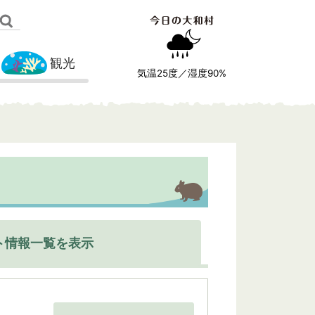
観光
気温
25
度／湿度
90
%
ト情報一覧を表示