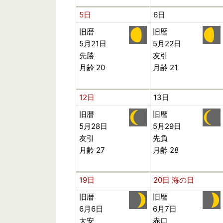
5日
6日
旧暦
旧暦
5月21日
5月22日
先勝
友引
月齢 20
月齢 21
12日
13日
旧暦
旧暦
5月28日
5月29日
友引
先負
月齢 27
月齢 28
19日
20日
海の日
旧暦
旧暦
6月6日
6月7日
大安
赤口