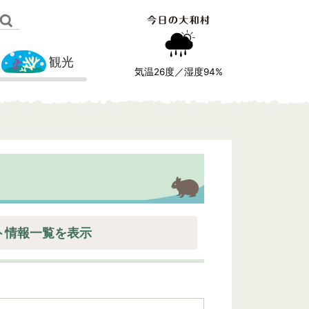
観光
気温
26
度／湿度
94
%
ト情報一覧を表示