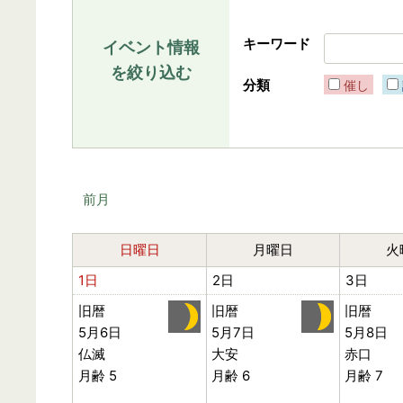
キーワード
イベント情報
を絞り込む
分類
催し
前月
日曜日
月曜日
火
1日
2日
3日
旧暦
旧暦
旧暦
5月6日
5月7日
5月8日
仏滅
大安
赤口
月齢 5
月齢 6
月齢 7